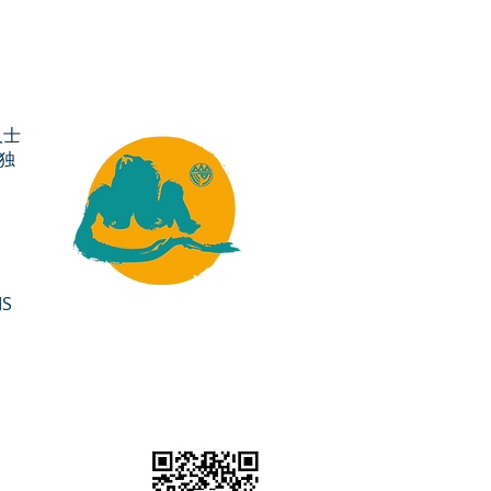
人士
独
S